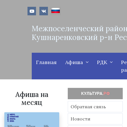
Межпоселенческий район
Кушнаренковский р-н Ре
Главная
Афиша
РДК
Р
р
Афиша на
месяц
Обратная связь
Новости