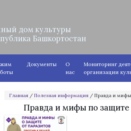
ный дом культуры
спублика Башкортостан
ежим
Документы
О
Мониторинг деят
аботы
нас
организации кул
Главная
/
Полезная информация
/
Правда и мифы
Правда и мифы по защите