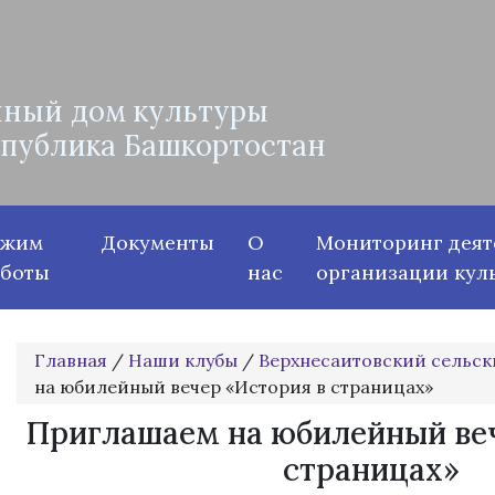
ный дом культуры
спублика Башкортостан
ежим
Документы
О
Мониторинг деят
аботы
нас
организации кул
Главная
/
Наши клубы
/
Верхнесаитовский сельск
на юбилейный вечер «История в страницах»
Приглашаем на юбилейный веч
страницах»