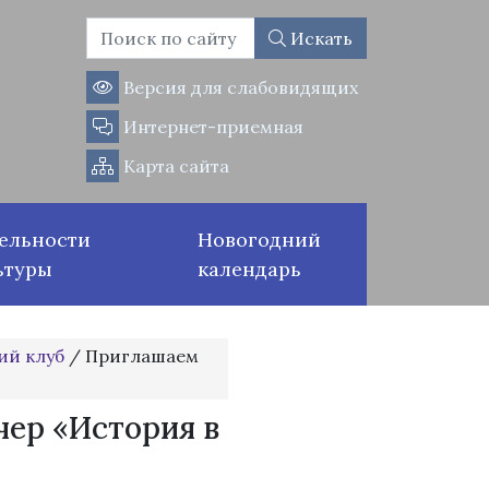
Искать
Версия для слабовидящих
Интернет-приемная
Карта сайта
ельности
Новогодний
ьтуры
календарь
ий клуб
/
Приглашаем
ер «История в