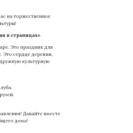
ас на торжественное
ьтуры!
ия в страницах»
.
аре. Это праздник для
. Это сердце деревни,
, дружную культурную
луба.
рузей.
авления! Давайте вместе
бщего дома!