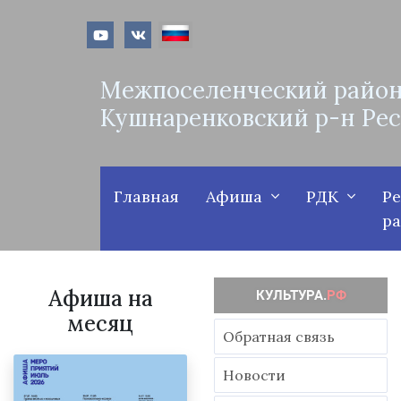
Межпоселенческий район
Кушнаренковский р-н Ре
Главная
Афиша
РДК
Р
р
Афиша на
месяц
Обратная связь
Новости