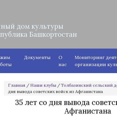
ный дом культуры
спублика Башкортостан
ежим
Документы
О
Мониторинг деят
аботы
нас
организации кул
Главная
/
Наши клубы
/
Толбазинский сельский д
дня вывода советских войск из Афганистана
35 лет со дня вывода советс
Афганистана