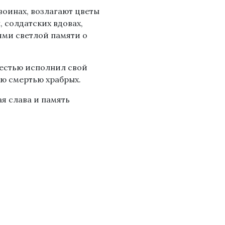
воинах, возлагают цветы
, солдатских вдовах,
ями светлой памяти о
 честью исполнил свой
бою смертью храбрых.
я слава и память