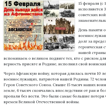
15 февраля (с 
исполняется 3
советских вой
знаменательна
День памяти о
военнослужащ
долг за преде
героическая с
нашей страны.
вспоминаем о великом подвиге тех, кто с риском дл
верность присяге и Родине, исполнил свой воински
Через Афганскую войну, которая длилась почти 10 ле
военнослужащих, патриотов нашей Родины. 72 челов
Героя Советского Союза. Свыше 15 тысяч наших вои
земле, 6 тысяч скончались впоследствии от ран и бол
пропали без вести. Это были самые большие потери
времен Великой Отечественной войны.