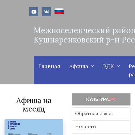
Межпоселенческий район
Кушнаренковский р-н Ре
Главная
Афиша
РДК
Р
р
Афиша на
месяц
Обратная связь
Новости