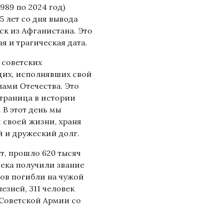
1989 по 2024 год)
5 лет со дня вывода
ск из Афганистана. Это
я и трагическая дата.
 советских
их, исполнявших свой
лами Отечества. Это
траница в истории
 В этот день мы
я своей жизни, храня
й и дружеский долг.
т, прошло 620 тысяч
ека получили звание
нов погибли на чужой
езней, 311 человек
 Советской Армии со