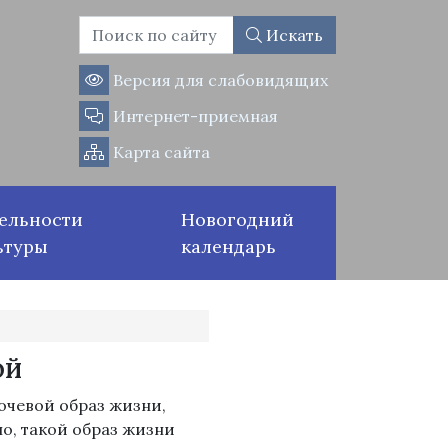
Искать
Версия для слабовидящих
Интернет-приемная
Карта сайта
ельности
Новогодний
ьтуры
календарь
ой
очевой образ жизни,
но, такой образ жизни