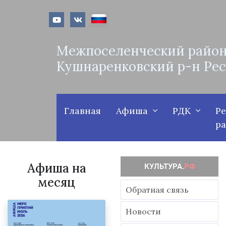
Межпоселенческий район
Кушнаренковский р-н Ре
Главная
Афиша
РДК
Р
р
Афиша на
месяц
Обратная связь
Новости