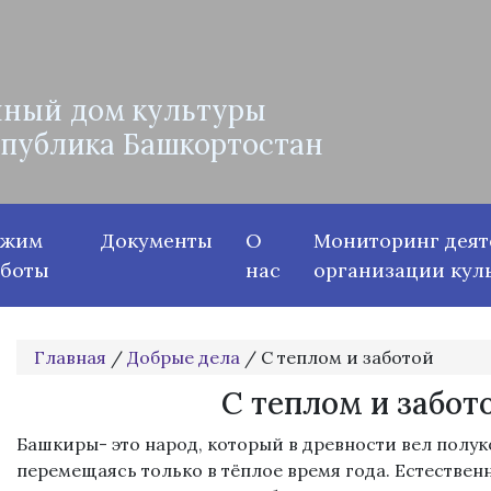
ный дом культуры
спублика Башкортостан
ежим
Документы
О
Мониторинг деят
аботы
нас
организации кул
Главная
/
Добрые дела
/
С теплом и заботой
С теплом и забот
Башкиры- это народ, который в древности вел полук
перемещаясь только в тёплое время года. Естествен