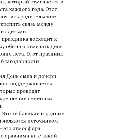
к, который отмечается в
уста каждого года. Этот
почтить родительские
крепить связь между
их детьми.
 праздника восходит к
му обычаю отмечать День
онце лета. Этот праздник
 благодарности
ил День сына и дочери
тивно поддерживается
торые проводят
укрепление семейных
.
 Это те близкие и родные
и являются источником
– это атмосфера
е сравнима ни с какой