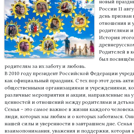
новый праздни
России 11 авг
день призван 
отношения и у
родителями и 
История этого
древнерусско
Родителей в к
был посвящён
родителям за их заботу и любовь.
В 2010 году президент Российской Федерации учред
как официальный праздник. С тех пор этот день ак
общественными организациями и учреждениями, ко
различные мероприятия и акции, направленные на 
ценностей и отношений между родителями и детьми
Семья – это самое важное в жизни каждого человека.
люди, которых мы любим и о которых заботимся. Он
нашей силы и уверенности в завтрашнем дне. Семья 
взаимопонимания, уважения и поддержки, которая н