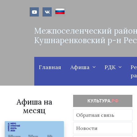
Межпоселенческий район
Кушнаренковский р-н Ре
Главная
Афиша
РДК
Р
р
Афиша на
месяц
Обратная связь
Новости