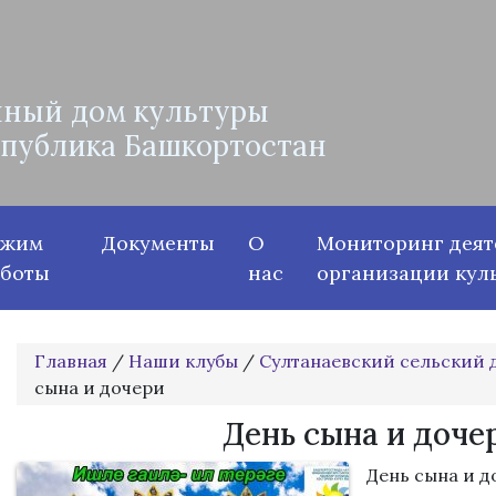
ный дом культуры
спублика Башкортостан
ежим
Документы
О
Мониторинг деят
аботы
нас
организации кул
Главная
/
Наши клубы
/
Султанаевский сельский 
сына и дочери
День сына и доче
День сына и д