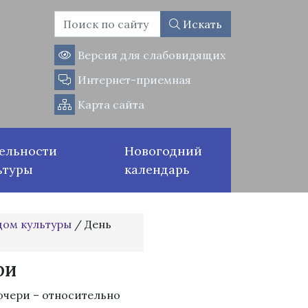
Искать
Версия для слабовидящих
Интернет-приемная
Карта сайта
ельности
Новогодний
ьтуры
календарь
дом культуры
/
День
ри
очери – относительно