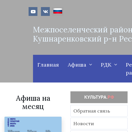
Межпоселенческий район
Кушнаренковский р-н Ре
Главная
Афиша
РДК
Р
р
Афиша на
месяц
Обратная связь
Новости