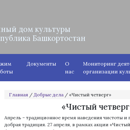
ный дом культуры
спублика Башкортостан
ежим
Документы
О
Мониторинг деят
аботы
нас
организации кул
Главная
/
Добрые дела
/
«Чистый четверг»
«Чистый четверг
Апрель – традиционное время наведения чистоты и п
добрая традиция. 27 апреля, в рамках акции «Чистый