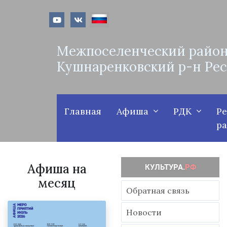
Межпоселенческий район
Кушнаренковский р-н Ре
Главная
Афиша
РДК
Р
р
Афиша на
месяц
Обратная связь
Новости