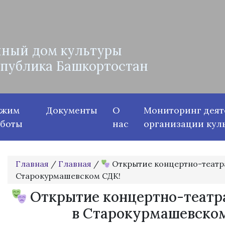
ный дом культуры
спублика Башкортостан
ежим
Документы
О
Мониторинг деят
аботы
нас
организации кул
Главная
/
Главная
/
Открытие концертно-театра
Старокурмашевском СДК!
Открытие концертно-театра
в Старокурмашевско