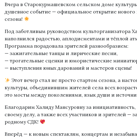
Вчера в Старокурмашевском сельском доме культуры
душевное событие — официальное открытие нового
сезона!
Под заботливым руководством культорганизатора Х
наполнился радостью, аплодисментами и тёплой ат
Программа порадовала зрителей разнообразием:
— зажигательные танцы и лирические песни,
— трогательные сценки и юмористические миниатю
— выступления юных дарований и мастеров сцены!
Этот вечер стал не просто стартом сезона, а нас
культуры, объединившим жителей села всех возрасто
это мосты между поколениями, язык души и источни
Благодарим Халиду Мансуровну за инициативность, 
своему делу, а также всех участников и зрителей — 
родному СДК!
Вперёд — к новым спектаклям, концертам и незабы