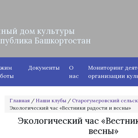
ный дом культуры
спублика Башкортостан
ежим
Документы
О
Мониторинг деят
аботы
нас
организации кул
Главная
/
Наши клубы
/
Старогумеровский сельск
Экологический час «Вестники радости и весны»
Экологический час «Вестни
весны»