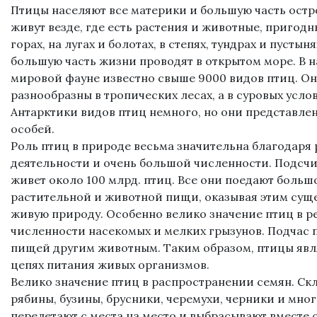
Птицы населяют все материки и большую часть остр
живут везде, где есть растения и животные, пригодн
горах, на лугах и болотах, в степях, тундрах и пустын
большую часть жизни проводят в открытом море. В 
мировой фауне известно свыше 9000 видов птиц. О
разнообразны в тропических лесах, а в суровых усло
Антарктики видов птиц немного, но они представл
особей.
Роль птиц в природе весьма значительна благодаря
деятельности и очень большой численности. Подсчи
живет около 100 млрд. птиц. Все они поедают больш
растительной и животной пищи, оказывая этим сущ
живую природу. Особенно велико значение птиц в 
численности насекомых и мелких грызунов. Подчас 
пищей другим животным. Таким образом, птицы явл
цепях питания живых организмов.
Велико значение птиц в распространении семян. Ск
рябины, бузины, брусники, черемухи, черники и мног
перелетают с места на место и выбрасывают вместе 