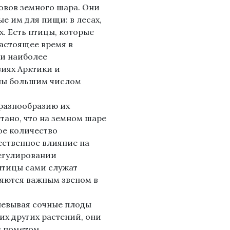
овов земного шара. Они
ые им для пищи: в лесах,
ях. Есть птицы, которые
настоящее время в
ни наиболее
виях Арктики и
ены большим числом
 разнообразию их
тано, что на земном шаре
ое количество
ественное влияние на
регулировании
птицы сами служат
яются важным звеном в
левывая сочные плоды
их других растений, они
с пометом