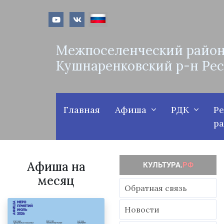
Межпоселенческий район
Кушнаренковский р-н Ре
Главная
Афиша
РДК
Р
р
Афиша на
месяц
Обратная связь
Новости