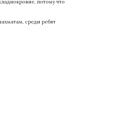
хладнокровие, потому что
шахматам, среди ребят