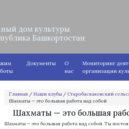
ный дом культуры
спублика Башкортостан
ежим
Документы
О
Мониторинг деят
аботы
нас
организации кул
Главная
/
Наши клубы
/
Старобаскаковский сельс
Шахматы — это большая работа над собой
Шахматы — это большая рабо
Шахматы — это большая работа над собой. Ты посто