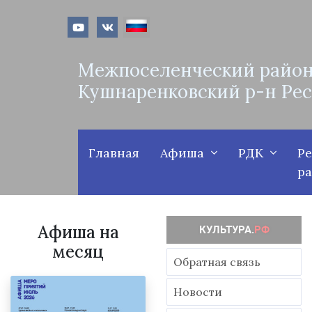
Межпоселенческий район
Кушнаренковский р-н Ре
Главная
Афиша
РДК
Р
р
Афиша на
месяц
Обратная связь
Новости