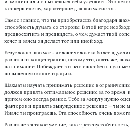
и эмоционально пытаешься себя улучшить. Это неко
к совершенству, характерное для шахматистов.
Самое главное, что ты приобретаешь благодаря шахм
способность
думать со стороны
. В этой игре необхо
предвосхитить и предвидеть, о чем думает твой сопе
хочет и зачем он делает тот или иной ход.
Безусловно, шахматы делают человека более вдумчи
развивают концентрацию, потому что, опять же, шах
на
внимание
.
Побеждает тот, кто способен в нужны
повышенную концентрацию
.
Шахматы научать
принимать решение
в ограниченны
должен принять оптимальное решение за то время, к
причем оно всегда разное. Тебе за минуту нужно оц
факторов и принять вынужденное решение — ты не 
Иначе ты проиграешь. Эта способность очень помога
Развивается такое умение, как стрессоустойчивость