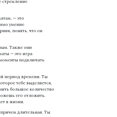
е стремление
атам, — это
димо умение
рник, понять, что он
вым. Также они
маты — это игра
е моменты подключать
й период времени. Ты
оторое тебе выделяется,
енить большое количество
можешь его отложить.
ет в жизни.
, причем длительная. Ты