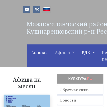
Межпоселенческий район
Кушнаренковский р-н Ре
Главная
Афиша
РДК
Р
р
Афиша на
месяц
Обратная связь
Новости