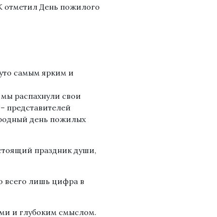
К отметил День пожилого
нуто самым ярким и
» мы распахнули свои
 – представителей
ародный день пожилых
астоящий праздник души,
о всего лишь цифра в
ми и глубоким смыслом.