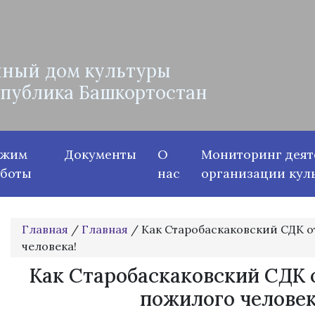
ный дом культуры
спублика Башкортостан
ежим
Документы
О
Мониторинг деят
аботы
нас
организации кул
Главная
/
Главная
/
Как Старобаскаковский СДК 
человека!
Как Старобаскаковский СДК 
пожилого человек