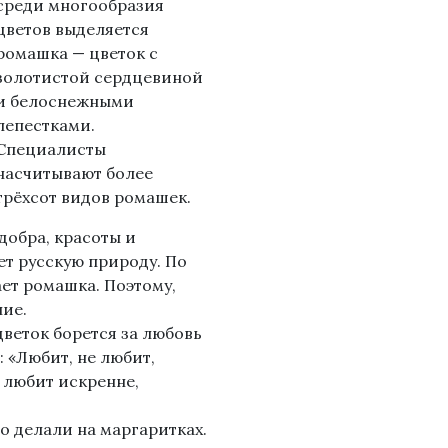
среди многообразия
цветов выделяется
ромашка — цветок с
золотистой сердцевиной
и белоснежными
лепестками.
Специалисты
насчитывают более
трёхсот видов ромашек.
добра, красоты и
ет русскую природу. По
ает ромашка. Поэтому,
ние.
цветок борется за любовь
 «Любит, не любит,
, любит искренне,
о делали на маргаритках.