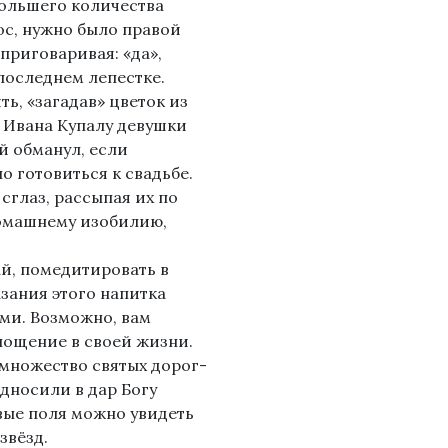
большего количества
ос, нужно было правой
приговаривая: «да»,
 последнем лепестке.
ь, «загадав» цветок из
а Ивана Купалу девушки
й обманул, если
 готовиться к свадьбе.
сглаз, рассыпая их по
домашнему изобилию,
ай, помедитировать в
зания этого напитка
ими. Возможно, вам
лощение в своей жизни.
множество святых дорог-
дносили в дар Богу
вые поля можно увидеть
звёзд.