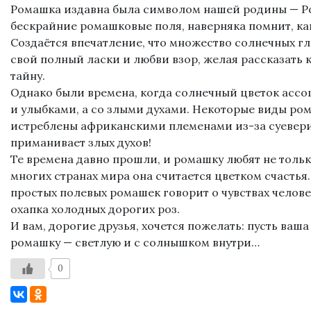
Ромашка издавна была символом нашей родины — Рос
бескрайние ромашковые поля, наверняка помнит, как
Создаётся впечатление, что множество солнечных гл
свой полный ласки и любви взор, желая рассказать 
тайну.
Однако были времена, когда солнечный цветок ассо
и улыбками, а со злыми духами. Некоторые виды р
истреблены африканскими племенами из-за суеверия
приманивает злых духов!
Те времена давно прошли, и ромашку любят не только
многих странах мира она считается цветком счастья
простых полевых ромашек говорит о чувствах челове
охапка холодных дорогих роз.
И вам, дорогие друзья, хочется пожелать: пусть ваш
ромашку — светлую и с солнышком внутри…
0