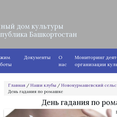
ный дом культуры
спублика Башкортостан
ежим
Документы
О
Мониторинг деят
аботы
нас
организации кул
Главная
/
Наши клубы
/
Новокурмашевский сельс
День гадания по ромашке
День гадания по ро