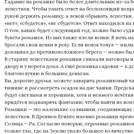
Гадание на ромашке было более длительным из-за 
лепестков. Чтобы узнать ответ на беспокоящий вопр
рукой держать ромашку, а левой обрывать лепестки, 
«нет», «сбудется», «не сбудется». Ответ находился на
О том, каким будет следующий год, можно было судит
букета ромашек. Из них также плели венки. В ночь н
бросали свои венки в реку. Если венок тонул — милы
доплывал до противоположного берега — можно было
В старину лепестками ромашки снимали наговоры и 
двору и у порога дома. А ещё ромашка садовая — к 
благополучию и большим деньгам.
Вы, дорогие друзья, можете заварить ромашковый ч
тишине и рассмотреть осадок на дне чашки. Предска
будут светлыми и хорошими, хотя и немного нечётк
придётся поднапрячь фантазию, чтобы найти их воп
Ромашки — это маленькие солнышки, соединяющие 
лепестков. В Древнем Египте именно ромашки препо
Солнца — Ра. Согласно поверью, огромные ромашко
только там, где на Землю упало большое количество 