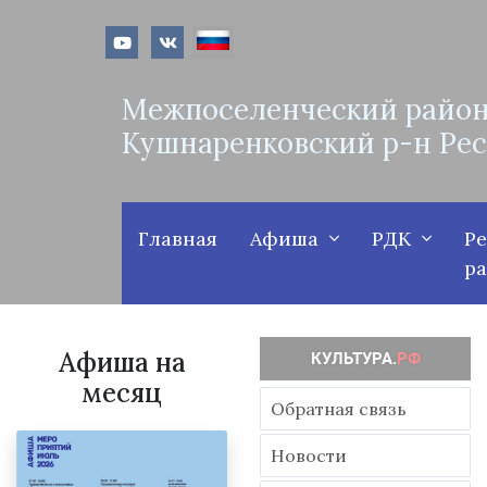
Межпоселенческий район
Кушнаренковский р-н Ре
Главная
Афиша
РДК
Р
р
Афиша на
месяц
Обратная связь
Новости