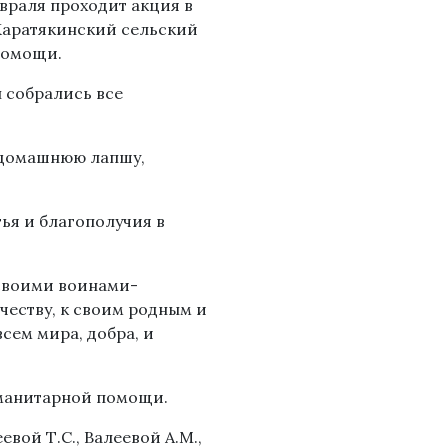
враля проходит акция в
 Каратякинский сельский
 помощи.
 собрались все
 домашнюю лапшу,
ья и благополучия в
своими воинами-
честву, к своим родным и
сем мира, добра, и
уманитарной помощи.
вой Т.С., Валеевой А.М.,