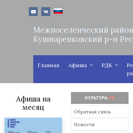
Межпоселенческий район
Кушнаренковский р-н Ре
Главная
Афиша
РДК
Р
р
Афиша на
месяц
Обратная связь
Новости