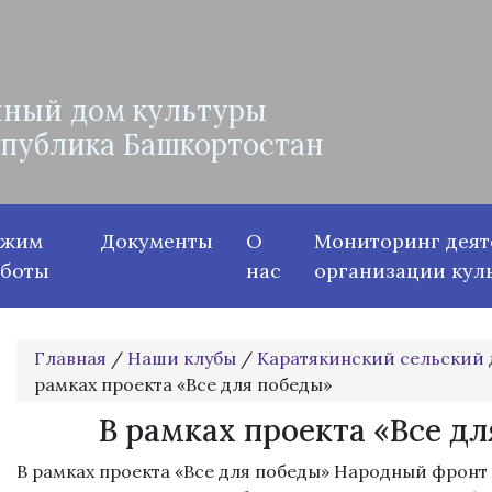
ный дом культуры
спублика Башкортостан
ежим
Документы
О
Мониторинг деят
аботы
нас
организации кул
Главная
/
Наши клубы
/
Каратякинский сельский 
рамках проекта «Все для победы»
В рамках проекта «Все д
В рамках проекта «Все для победы» Народный фронт