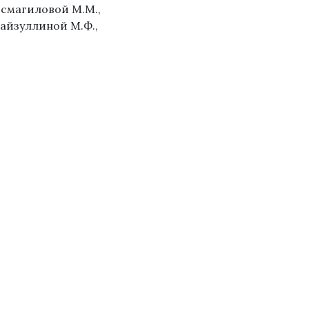
 Исмагиловой М.М.,
Файзуллиной М.Ф.,