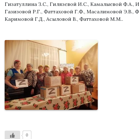
Гизатуллина З.С., Гилязевой И.С., Камалыевой Ф.А.,
Газизовой Р.Г., Фаттаховой Г.Ф., Масалимовой Э.В., 
Каримовой Г.Д., Асыловой В., Фаттаховой М.М..
0