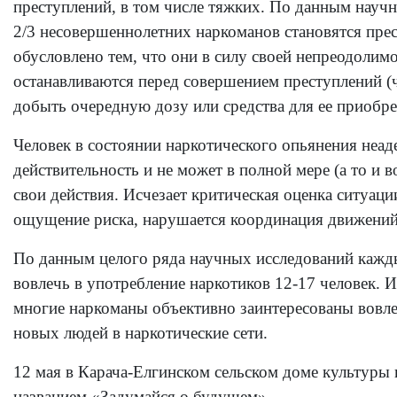
преступлений, в том числе тяжких. По данным науч
2/3 несовершеннолетних наркоманов становятся пре
обусловлено тем, что они в силу своей непреодолимо
останавливаются перед совершением преступлений (
добыть очередную дозу или средства для ее приобре
Человек в состоянии наркотического опьянения неад
действительность и не может в полной мере (а то и 
свои действия. Исчезает критическая оценка ситуаци
ощущение риска, нарушается координация движений
По данным целого ряда научных исследований кажд
вовлечь в употребление наркотиков 12-17 человек. И
многие наркоманы объективно заинтересованы вовл
новых людей в наркотические сети.
12 мая в Карача-Елгинском сельском доме культуры 
названием «Задумайся о будущем»