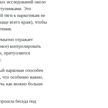
ных исследований около
ступниками. Это
й тяги к наркотикам не
чаще всего краж), чтобы
тения.
екватно отражает
вовсе) контролировать
и, притупляется
.
ый наркоман способен
, что особенно важно,
ечь как можно больше
прошла беседа под