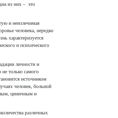
дна из них – это
стую и неизлечимая
оровье человека, нередко
знь характеризуется
ческого и психического
адации личности и
о не только самого
тановится источником
учаях человек, больной
нным, циничным и
 количества различных