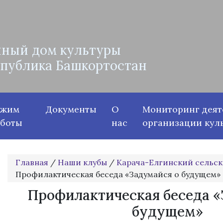
ный дом культуры
спублика Башкортостан
ежим
Документы
О
Мониторинг деят
аботы
нас
организации кул
Главная
/
Наши клубы
/
Карача-Елгинский сельск
Профилактическая беседа «Задумайся о будущем»
Профилактическая беседа «
будущем»