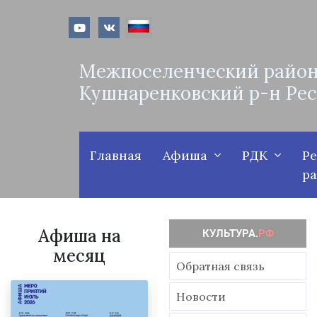
Межпоселенческий район
Кушнаренковский р-н Ре
Главная
Афиша
РДК
Р
р
Афиша на
месяц
Обратная связь
Новости