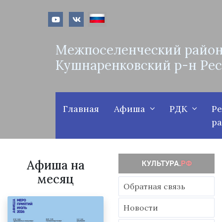
Межпоселенческий район
Кушнаренковский р-н Ре
Главная
Афиша
РДК
Р
р
Афиша на
месяц
Обратная связь
Новости