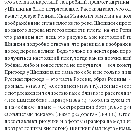
это всегда конкретный подробный предмет картины
у Шишкина было потрясающее. Рассказывают, что од
в мастерскую Репина, Иван Иванович заметил на по
изображённый сплав плотов по реке. Шишкин спроси
из какого дерева изготовлены эти плоты, на что Реп
что разницы нет, ведь это рисунок, а не настоящий п
Шишкин подробно отвечал, что разница в изображен
пород дерева велика. Ведь только из некоторых пор
получиться настоящий плот, тогда как из прочих вы
брёвна, либо и вовсе плота не получится — вся конст
Природа у Шишкина не сама по себе и не только лиш
Русская природа — это часть России, образ Родины:
ровныя…» (1883 г.); «Лес зимой» (1884 г.). Лесные «г
с потрясающей точностью как с близкого расстояния —
«Лес (Шмецк близ Нарвы)» (1888 г.), «Кора на сухом ств
и на «общем» плане — «Сестрорецкий бор» (1886 г.); «
«Скалистый пейзаж» (1889 г.); «Дорога» (1890 г.). От
представляют рисунки и офорты (гравюра на меди и
протравленным кислотой). Шишкин был неутомимы