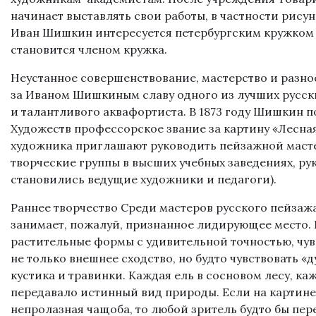
начинает выставлять свои работы, в частности рисун
Иван Шишкин интересуется петербургским кружком
становится членом кружка.
Неустанное совершенствование, мастерство и разн
за Иваном Шишкиным славу одного из лучших русс
и талантливого аквафортиста. В 1873 году Шишкин п
Художеств профессорское звание за картину «Лесная 
художника приглашают руководить пейзажной маст
творческие группы в высших учебных заведениях, р
становились ведущие художники и педагоги).
Раннее творчество Среди мастеров русского пейза
занимает, пожалуй, признанное лидирующее место.
растительные формы с удивительной точностью, чув
не только внешнее сходство, но будто чувствовать «
кустика и травинки. Каждая ель в сосновом лесу, ка
передавало истинный вид природы. Если на картин
непролазная чащоба, то любой зритель будто бы пер