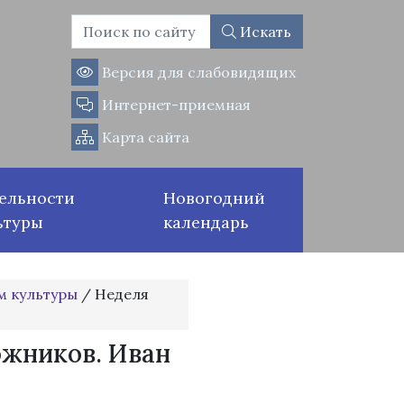
Искать
Версия для слабовидящих
Интернет-приемная
Карта сайта
ельности
Новогодний
ьтуры
календарь
м культуры
/
Неделя
ожников. Иван