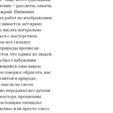
ения — рассветы, закаты,
каждый. Шишкина
ких работ по изображению
сливается, нет ярких
, писать натурально
ься с мастерством
зм всё сильнее
 природы прописан
тся, что одним из людей,
а,был елабужанин
мающийся описанием
 говорил: «Красота, нас
злитой в природе,
у мысль на своем
но передавал все детали
 мастера, пронизаны
настоящим «певцом»
почва» или просто «лес»,