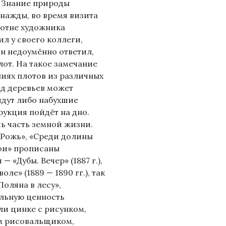
. Знание природы
нажды, во время визита
лотне художника
л у своего коллеги,
ин недоумённо ответил,
лот. На такое замечание
иях плотов из различных
од деревьев может
йдут либо набухшие
рукция пойдёт на дно.
ь часть земной жизни.
 «Рожь», «Среди долины
ерои» прописаны
 «Дубы. Вечер» (1887 г.),
оле» (1889 — 1890 гг.), так
Поляна в лесу»,
дельную ценность
ли цинке с рисунком,
м рисовальщиком,