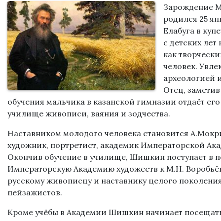
Зарождение М
родился 25 ян
Елабуга в куп
с детских лет
как творческ
человек. Увле
археологией 
Отец, заметив
обучения мальчика в казанской гимназии отдаёт его
училище живописи, ваяния и зодчества.
Наставником молодого человека становится А.Мок
художник, портретист, академик Императорской Ака
Окончив обучение в училище, Шишкин поступает в п
Императорскую Академию художеств к М.Н. Воробьё
русскому живописцу и наставнику целого поколени
пейзажистов.
Кроме учёбы в Академии Шишкин начинает посещат