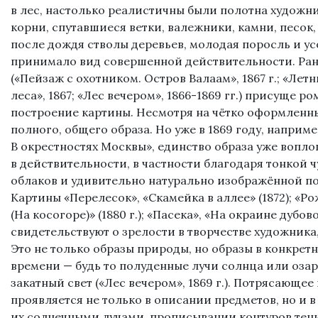
в лес, настолько реалистичны были полотна художн
корни, спутавшиеся ветки, валежники, камни, песок,
после дождя стволы деревьев, молодая поросль и ус
принимало вид совершенной действительности. Р
(«Пейзаж с охотником. Остров Валаам», 1867 г.; «Летни
леса», 1867; «Лес вечером», 1866-1869 гг.) присуще 
построение картины. Несмотря на чётко оформленны
полного, общего образа. Но уже в 1869 году, наприме
В окрестностях Москвы», единство образа уже вопл
в действительности, в частности благодаря тонкой ч
облаков и удивительно натурально изображённой по
Картины «Перелесок», «Скамейка в аллее» (1872); «Рож
(На косогоре)» (1880 г.); «Пасека», «На окраине дубово
свидетельствуют о зрелости в творчестве художника
Это не только образы природы, но образы в конкре
времени — будь то полуденные лучи солнца или оз
закатный свет («Лес вечером», 1869 г.). Потрясающе
проявляется не только в описании предметов, но и 
их солнечными лучами, прописывании контуров тен