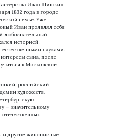
астерства Иван Шишкин
варя 1832 года в городе
еческой семье. Уже
 юный Иван проявлял себя
ий любознательный
кался историей,
и естественными науками.
 интересы сына, после
 учиться в Московское
рицкий, российский
демии художеств.
етербургскую
ву — значительному
я отечественных
ь и другие живописные