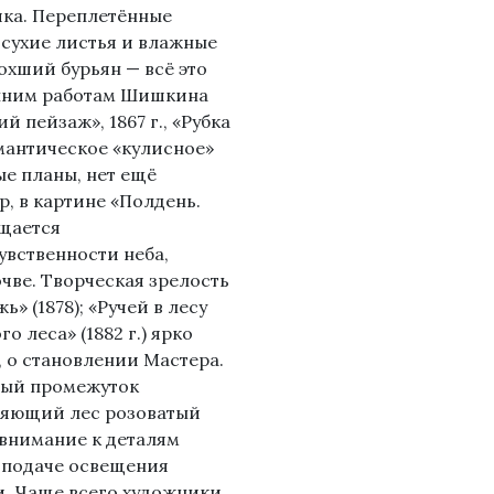
ика. Переплетённые
 сухие листья и влажные
охший бурьян — всё это
анним работам Шишкина
й пейзаж», 1867 г., «Рубка
романтическое «кулисное»
е планы, нет ещё
р, в картине «Полдень.
ощается
увственности неба,
чве. Творческая зрелость
ь» (1878); «Ручей в лесу
го леса» (1882 г.) ярко
, о становлении Мастера.
тный промежуток
аряющий лес розоватый
е внимание к деталям
в подаче освещения
и. Чаще всего художники