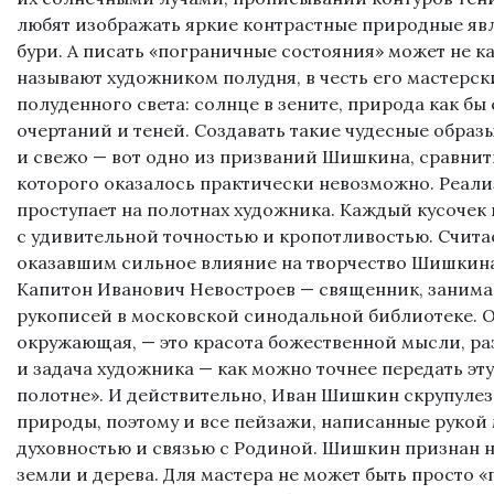
любят изображать яркие контрастные природные явл
бури. А писать «пограничные состояния» может не 
называют художником полудня, в честь его мастерс
полуденного света: солнце в зените, природа как бы 
очертаний и теней. Создавать такие чудесные образы
и свежо — вот одно из призваний Шишкина, сравнит
которого оказалось практически невозможно. Реали
проступает на полотнах художника. Каждый кусочек
с удивительной точностью и кропотливостью. Считае
оказавшим сильное влияние на творчество Шишкин
Капитон Иванович Невостроев — священник, зани
рукописей в московской синодальной библиотеке. Он
окружающая, — это красота божественной мысли, ра
и задача художника — как можно точнее передать эт
полотне». И действительно, Иван Шишкин скрупулез
природы, поэтому и все пейзажи, написанные рукой
духовностью и связью с Родиной. Шишкин признан 
земли и дерева. Для мастера не может быть просто «