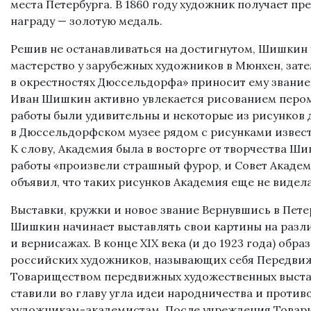
места Петербурга. В 1860 году художник получает п
награду — золотую медаль.
Решив не останавливаться на достигнутом, Шишкин
мастерство у зарубежных художников в Мюнхен, зате
в окрестностях Дюссельдорфа» приносит ему звание
Иван Шишкин активно увлекается рисованием пером
работы были удивительны и некоторые из рисунков 
в Дюссельдорфском музее рядом с рисунками извес
К слову, Академия была в восторге от творчества Ши
работы «произвели страшный фурор, и Совет Акаде
объявил, что таких рисунков Академия еще не видел
Выставки, кружки и новое звание Вернувшись в Петер
Шишкин начинает выставлять свои картины на разл
и вернисажах. В конце XIX века (и до 1923 года) обр
российских художников, называющих себя Передви
Товариществом передвижных художественных выст
ставили во главу угла идеи народничества и против
художникам-академистам. После учреждения Това