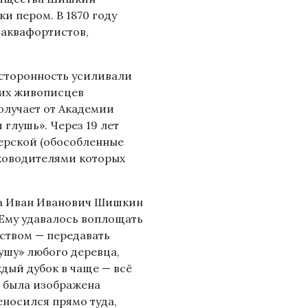
ки пером. В 1870 году
 аквафортистов,
осторонность усиливали
ких живописцев
олучает от Академии
глушь». Через 19 лет
ерской (обособленные
уководителями которых
жа Иван Иванович Шишкин
 Ему удавалось воплощать
ством — передавать
душу» любого деревца,
ждый дубок в чаще — всё
е была изображена
еносился прямо туда,