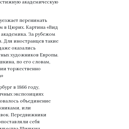
рестижную академическую
 уезжает перенимать
м в Цюрих. Картина «Вид
 академика. За рубежом
. Для иностранцев такие
даже оказались
тных художников Европы.
шкина, по его словам,
мии торжественно
а»
бург в 1866 году,
ичных экспозициях
азовалось объединение
жниками, или
авок. Передвижники
опоставляли себя
рищества Шишкин