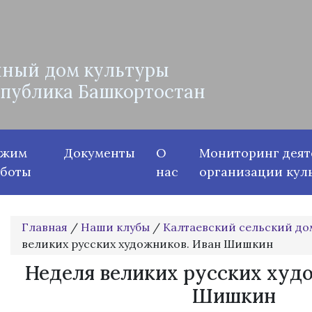
ный дом культуры
спублика Башкортостан
ежим
Документы
О
Мониторинг деят
аботы
нас
организации кул
Главная
/
Наши клубы
/
Калтаевский сельский до
великих русских художников. Иван Шишкин
Неделя великих русских худ
Шишкин