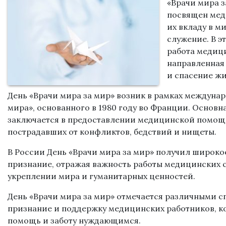
«Врачи мира з
посвящен мед
их вкладу в м
служение. В э
работа медиц
направленная 
и спасение ж
День «Врачи мира за мир» возник в рамках междуна
мира», основанного в 1980 году во Франции. Основн
заключается в предоставлении медицинской помощи
пострадавших от конфликтов, бедствий и нищеты.
В России День «Врачи мира за мир» получил широко
признание, отражая важность работы медицинских с
укреплении мира и гуманитарных ценностей.
День «Врачи мира за мир» отмечается различными с
признание и поддержку медицинских работников, к
помощь и заботу нуждающимся.