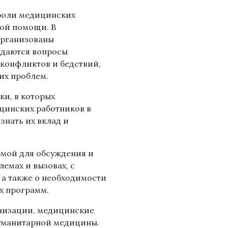
 роли медицинских
ной помощи. В
организованы
ждаются вопросы
конфликтов и бедствий,
их проблем.
и, в которых
цинских работников в
знать их вклад и
рмой для обсуждения и
емах и вызовах, с
а также о необходимости
х программ.
анизации, медицинские
гуманитарной медицины.