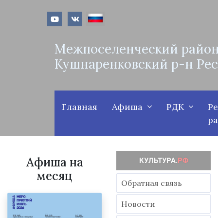
Межпоселенческий район
Кушнаренковский р-н Ре
Главная
Афиша
РДК
Р
р
Афиша на
месяц
Обратная связь
Новости