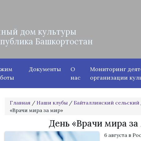
ный дом культуры
спублика Башкортостан
ежим
Документы
О
Мониторинг деят
аботы
нас
организации кул
Главная
/
Наши клубы
/
Байталлинский сельский 
«Врачи мира за мир»
День «Врачи мира за
6 августа в Р