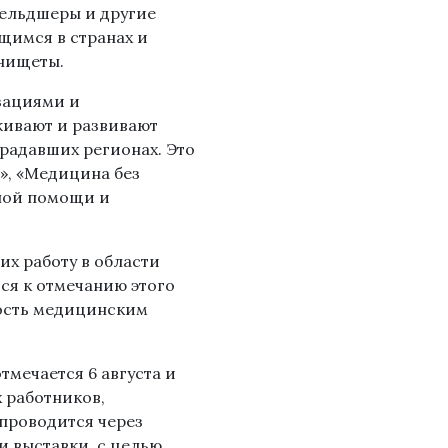
фельдшеры и другие
щимся в странах и
 нищеты.
зациями и
ивают и развивают
радавших регионах. Это
а», «Медицина без
рной помощи и
х работу в области
ся к отмечанию этого
ность медицинским
тмечается 6 августа и
 работников,
проводится через
и выставки, с целью