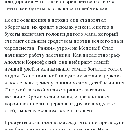
плодородия — головки созревшего мака, из-за
чего сами букеты называют маковейчиками.
После освящения в церкви они становятся
оберегами, их хранят в домах у икон. Иногда в
букеты включают головки дикого мака, который
считают сильным средством против всякого зла и
чародейства. Ранним утром на Медовый Спас
начинают работу пасечники. Как писал этнограф
Аполлон Коринфский, они выбирают самый
лучший улей и выламывают самые богатые соты с
медом. В специальной посуде их несли в церковь,
а после освящения угощали медом детей и нищих.
С первой ложкой меда старались загадать
желание. Кроме меда и мака, в праздничных
корзинках несли в церковь и другие продукты:
хлеб, выпечку с маком, зелень и свечи.
Продукты освящали в надежде, что они принесут в
дом благополучие, достаток и радость. Ими