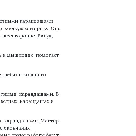
цветными карандашами
 и мелкую моторику. Оно
ы всесторонне. Рисуя,
ь и мышление, помогает
я ребят школьного
ветными карандашами. В
цветных карандашах и
и карандашами. Мастер-
ле окончания
мые яркие работы будут