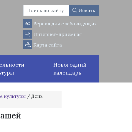
Искать
Версия для слабовидящих
Интернет-приемная
Карта сайта
ельности
Новогодний
ьтуры
календарь
м культуры
/
День
дашей