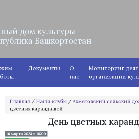
ный дом культуры
спублика Башкортостан
ежим
Документы
О
Мониторинг деят
аботы
нас
организации кул
Главная
/
Наши клубы
/
Ахметовский сельский до
цветных карандашей
День цветных каран
16 марта 2023 в 16:00