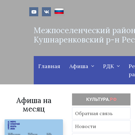
Межпоселенческий район
Кушнаренковский р-н Ре
Главная
Афиша
РДК
Р
р
Афиша на
месяц
Обратная связь
Новости