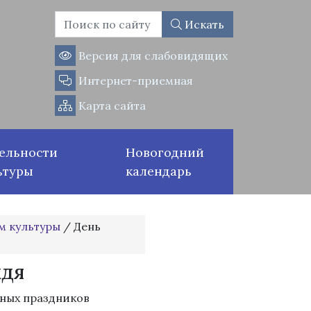
Искать
Версия для слабовидящих
Интернет-приемная
Карта сайта
ельности
Новогодний
ьтуры
календарь
м культуры
/
День
ждя
ных праздников