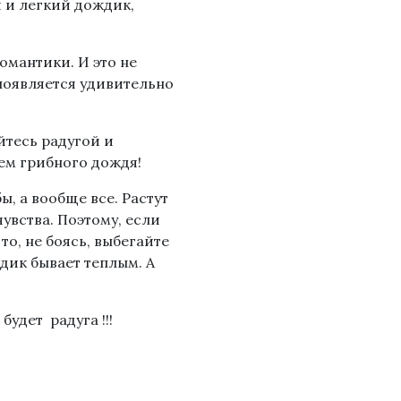
й и легкий дождик,
омантики. И это не
появляется удивительно
йтесь радугой и
ем грибного дождя!
ы, а вообще все. Растут
чувства. Поэтому, если
то, не боясь, выбегайте
ждик бывает теплым. А
удет радуга !!!