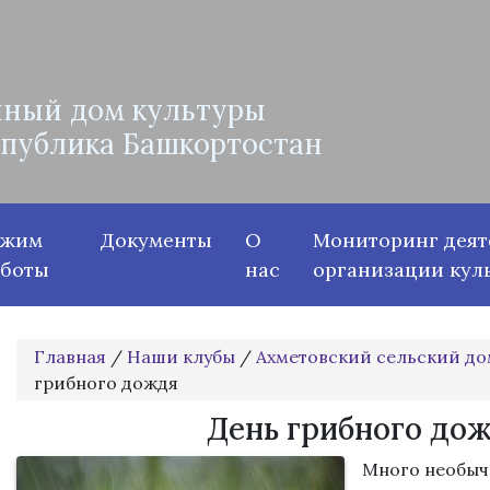
ный дом культуры
спублика Башкортостан
ежим
Документы
О
Мониторинг деят
аботы
нас
организации кул
Главная
/
Наши клубы
/
Ахметовский сельский до
грибного дождя
День грибного до
Много необыч