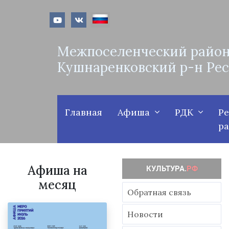
Межпоселенческий район
Кушнаренковский р-н Ре
Главная
Афиша
РДК
Р
р
Афиша на
месяц
Обратная связь
Новости