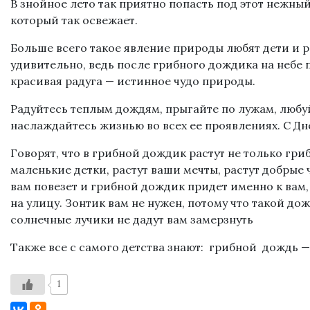
В знойное лето так приятно попасть под этот нежны
который так освежает.
Больше всего такое явление природы любят дети и р
удивительно, ведь после грибного дождика на небе 
красивая радуга — истинное чудо природы.
Радуйтесь теплым дождям, прыгайте по лужам, любу
наслаждайтесь жизнью во всех ее проявлениях. С Дн
Говорят, что в грибной дождик растут не только гриб
маленькие детки, растут ваши мечты, растут добрые 
вам повезет и грибной дождик придет именно к вам, 
на улицу. Зонтик вам не нужен, потому что такой до
солнечные лучики не дадут вам замерзнуть
Также все с самого детства знают: грибной дождь — б
1