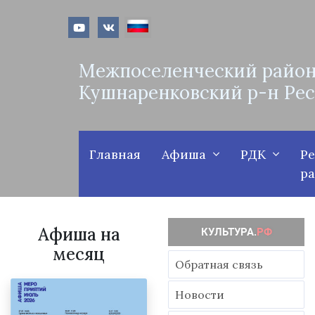
Межпоселенческий район
Кушнаренковский р-н Ре
Главная
Афиша
РДК
Р
р
Афиша на
месяц
Обратная связь
Новости