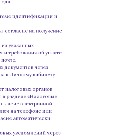
года.
стеме идентификации и
уг согласие на получение
 из указанных
 и требования об уплате
 почте.
х документов через
па к Личному кабинету
от налоговых органов
 в разделе «Налоговые
согласие электронной
люч на телефоне или
ласие автоматически
овых уведомлений через