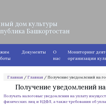
ный дом культуры
спублика Башкортостан
ежим
Документы
О
Мониторинг деят
аботы
нас
организации кул
Главная
/
Главная
/
Получение уведомлений на го
Получение уведомлений на
Получать налоговые уведомления на уплату имущес
физических лиц и НДФЛ, а также требования об упл