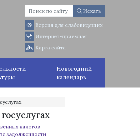
Искать
Версия для слабовидящих
Интернет-приемная
Карта сайта
ельности
Новогодний
ьтуры
календарь
суслугах
 госуслугах
твенных налогов
ате задолженности