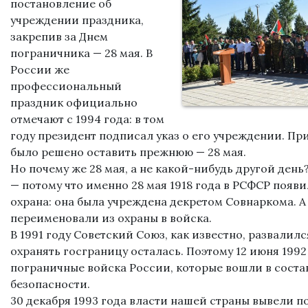
постановление об
учреждении праздника,
закрепив за Днем
пограничника — 28 мая. В
России же
профессиональный
праздник официально
отмечают с 1994 года: в том
году президент подписал указ о его учреждении. Пр
было решено оставить прежнюю — 28 мая.
Но почему же 28 мая, а не какой-нибудь другой день
— потому что именно 28 мая 1918 года в РСФСР появ
охрана: она была учреждена декретом Совнаркома. А 
переименовали из охраны в войска.
В 1991 году Советский Союз, как известно, развалил
охранять госграницу осталась. Поэтому 12 июня 199
пограничные войска России, которые вошли в соста
безопасности.
30 декабря 1993 года власти нашей страны вывели п