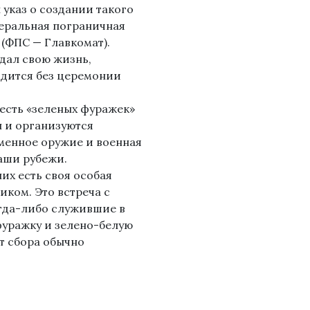
 указ о создании такого
деральная пограничная
(ФПС — Главкомат).
тдал свою жизнь,
одится без церемонии
честь «зеленых фуражек»
 и организуются
менное оружие и военная
аши рубежи.
их есть своя особая
ком. Это встреча с
огда-либо служившие в
уражку и зелено-белую
ст сбора обычно