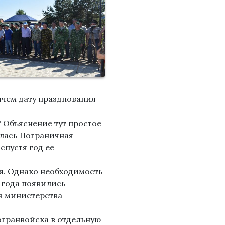
ичем дату празднования
? Объяснение тут простое
илась Пограничная
спустя год ее
ся. Однако необходимость
2 года появились
в министерства
огранвойска в отдельную