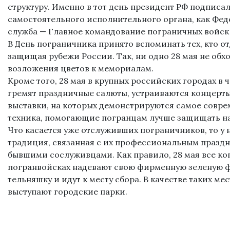
структуру. Именно в тот день президент РФ подписал
самостоятельного исполнительного органа, как Фе
служба — Главное командование пограничных войск 
В День пограничника принято вспоминать тех, кто о
защищая рубежи России. Так, ни одно 28 мая не обх
возложения цветов к мемориалам.
Кроме того, 28 мая в крупных российских городах в 
гремят праздничные салюты, устраиваются концерты
выставки, на которых демонстрируются самое совре
техника, помогающие погранцам лучше защищать н
Что касается уже отслуживших пограничников, то у н
традиция, связанная с их профессиональным праздни
бывшими сослуживцами. Как правило, 28 мая все к
погранвойсках надевают свою фирменную зеленую ф
тельняшку и идут к месту сбора. В качестве таких ме
выступают городские парки.