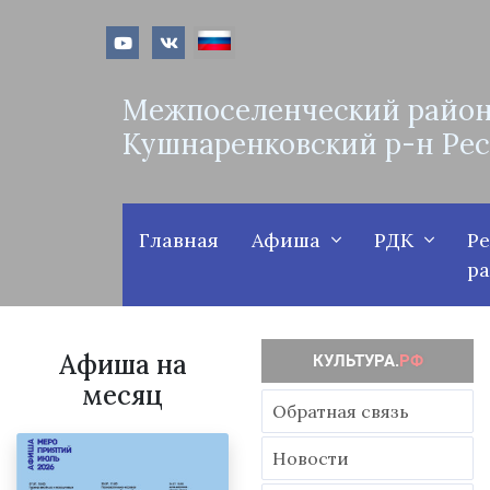
Межпоселенческий район
Кушнаренковский р-н Ре
Главная
Афиша
РДК
Р
р
Афиша на
месяц
Обратная связь
Новости