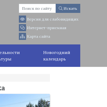
Искать
Версия для слабовидящих
Интернет-приемная
Карта сайта
ельности
Новогодний
ьтуры
календарь
ка