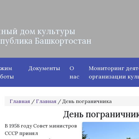
ный дом культуры
спублика Башкортостан
ежим
Документы
О
Мониторинг деят
аботы
нас
организации кул
Главная
/
Главная
/
День пограничника
День погранични
В 1958 году Совет министров
СССР принял