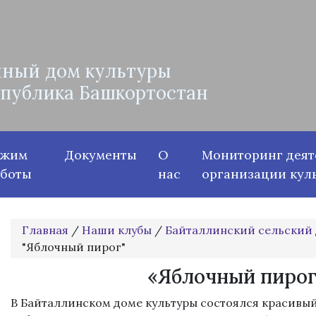
ный дом культуры
спублика Башкортостан
ежим
Документы
О
Мониторинг деят
аботы
нас
организации кул
Главная
/
Наши клубы
/
Байталлинский сельский 
"Яблочный пирог"
«Яблочный пирог
В Байталлинском доме культуры состоялся красивы