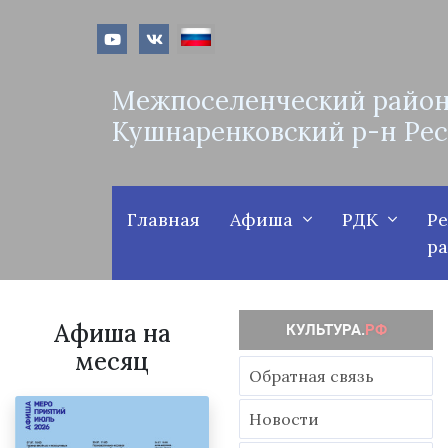
Межпоселенческий район
Кушнаренковский р-н Ре
Главная
Афиша
РДК
Р
р
Афиша на
месяц
Обратная связь
Новости