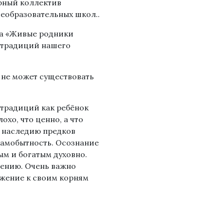
рный коллектив
щеобразовательных школ..
са «Живые родники
х традиций нашего
к не может существовать
 традиций как ребёнок
охо, что ценно, а что
и наследию предков
самобытность. Осознание
ым и богатым духовно.
щению. Очень важно
ажение к своим корням