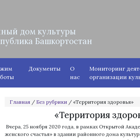
ный дом культуры
спублика Башкортостан
ежим
Документы
О
Мониторинг деят
аботы
нас
организации кул
Главная
/
Без рубрики
/
«Территория здоровья»
«Территория здоро
Вчера, 25 ноября 2020 года, в рамках Открытой Ака
женского счастья» в здании районного дома культу