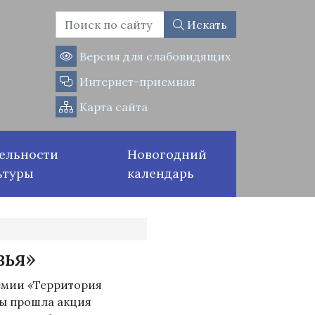
Искать
Версия для слабовидящих
Интернет-приемная
Карта сайта
ельности
Новогодний
ьтуры
календарь
вья»
демии «Территория
ры прошла акция