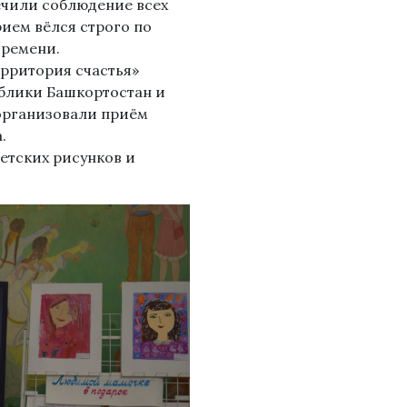
ечили соблюдение всех
ием вёлся строго по
времени.
ерритория счастья»
блики Башкортостан и
 организовали приём
.
етских рисунков и