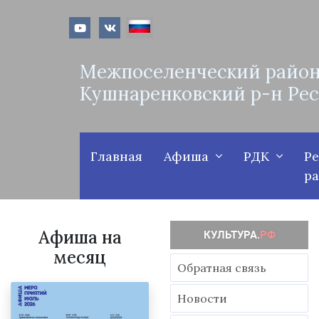
Межпоселенческий район
Кушнаренковский р-н Ре
Главная
Афиша
РДК
Р
р
Афиша на
месяц
Обратная связь
Новости